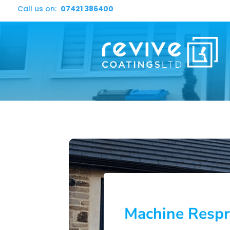
Call us on:
07421 386400
Machine Respr