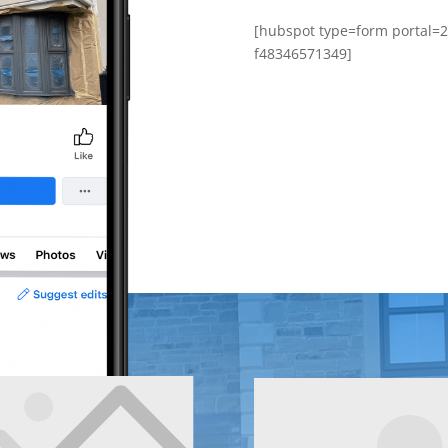
[hubspot type=form portal=
f48346571349]