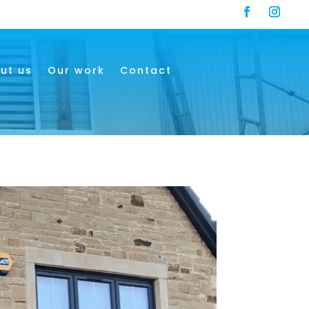
ut us
Our work
Contact